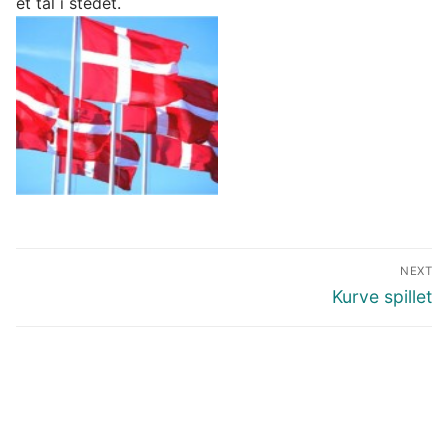
et tal i stedet.
Indlægsnavigation
NEXT
Next
Kurve spillet
post: