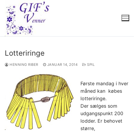
Spring
til
indhold
Lotteriringe
HENNING RIBER
JANUAR 14, 2014
SPIL
Første mandag i hver
måned kan købes
lotteriringe.
Der sælges som
udgangspunkt 200
lodder. Er behovet
større,