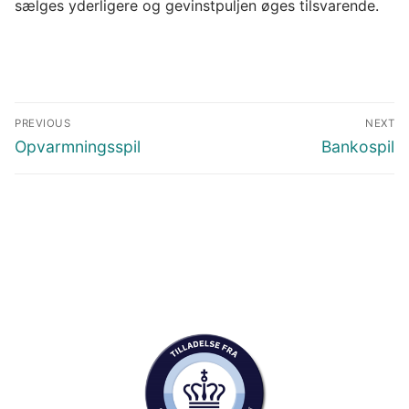
sælges yderligere og gevinstpuljen øges tilsvarende.
Indlægsnavigation
PREVIOUS
NEXT
Previous
Next
Opvarmningsspil
Bankospil
post:
post: